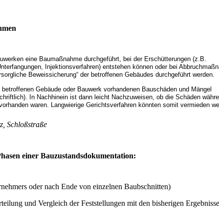
ahmen
werken eine Baumaßnahme durchgeführt, bei der Erschütterungen (z.B.
terfangungen, Injektionsverfahren) entstehen können oder bei Abbruchma
sorgliche Beweissicherung“ der betroffenen Gebäudes durchgeführt werden.
m betroffenen Gebäude oder Bauwerk vorhandenen Bauschäden und Mängel
riftlich). In Nachhinein ist dann leicht Nachzuweisen, ob die Schäden währe
 vorhanden waren. Langwierige Gerichtsverfahren könnten somit vermieden we
z, Schloßstraße
hasen einer Bauzustandsdokumentation:
rnehmers oder nach Ende von einzelnen Baubschnitten)
ilung und Vergleich der Feststellungen mit den bisherigen Ergebniss