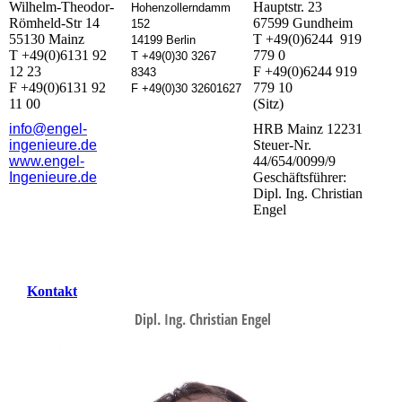
Wilhelm-Theodor-
Hauptstr. 23
Hohenzollerndamm
Römheld-Str 14
67599 Gundheim
152
55130 Mainz
T +49(0)6244 919
14199 Berlin
T +49(0)6131 92
779 0
T +49(0)30 3267
12 23
F +49(0)6244 919
8343
F +49(0)6131 92
779 10
F +49(0)30 32601627
11 00
(Sitz)
info@engel-
HRB Mainz 12231
ingenieure.de
Steuer-Nr.
www.engel-
44/654/0099/9
Ingenieure.d
e
Geschäftsführer:
Dipl. Ing. Christian
Engel
Kontakt
Dipl. Ing. Christian Engel